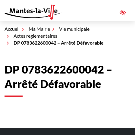
Aller
au
Access
Mantes-la-Ville
contenu
Accueil
Ma Mairie
Vie municipale
Actes reglementaires
DP 0783622600042 – Arrêté Défavorable
DP 0783622600042 –
Arrêté Défavorable